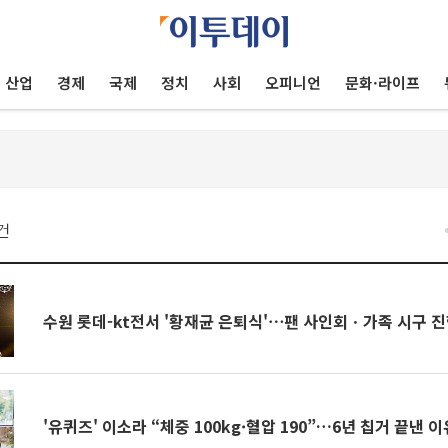
산업
경제
국제
정치
사회
오피니언
문화·라이프
건
수원 롯데-kt전서 '황재균 은퇴식'⋯팬 사인회ㆍ가족 시구 
'유퀴즈' 이소라 “체중 100kg·혈압 190”…6년 칩거 끝낸 이