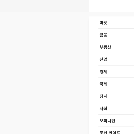
마켓
금융
부동산
산업
경제
국제
정치
사회
오피니언
문화·라이프