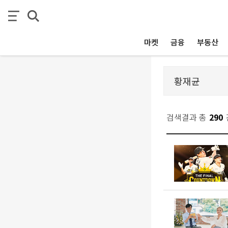
마켓
금융
부동산
검색결과 총
290