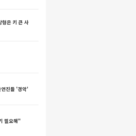
상형은 키 큰 사
출연진들 '경악'
기 필요해"