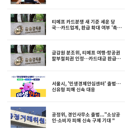
법, 정무위 통과
티메프 카드분쟁 새 기준 세운 당
국⋯카드업계, 환급 확대 여부 '촉
각’ [종합]
금감원 분조위, 티메프 여행·항공권
할부철회권 인정⋯카드대금 환급 결
정
서울시, '민생경제안심센터' 출범⋯
신유형 피해 신속 대응
공정위, 경인사무소 출범..."소상공
인·소비자 피해 신속 구제 기대 "