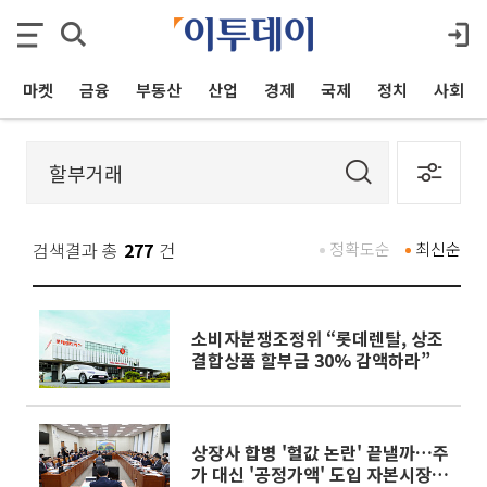
마켓
금융
부동산
산업
경제
국제
정치
사회
검색결과 총
277
건
정확도순
최신순
소비자분쟁조정위 “롯데렌탈, 상조
결합상품 할부금 30% 감액하라”
상장사 합병 '헐값 논란' 끝낼까…주
가 대신 '공정가액' 도입 자본시장