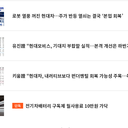
로봇 열풍 꺼진 현대차…주가 반등 열쇠는 결국 ‘본업 회복’
유진證 “현대모비스, 기대치 부합할 실적⋯본격 개선은 하반
키움證 “현대차, 내러티브보다 펀더멘털 회복 가능성 주목⋯
전기차배터리 구독제 월사용료 10만원 가닥
단독