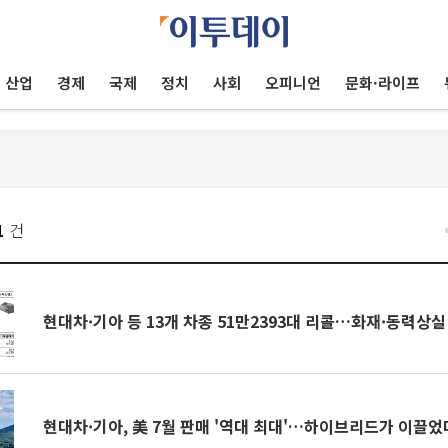
산업
경제
국제
정치
사회
오피니언
문화·라이프
1
건
현대차·기아 등 13개 차종 51만2393대 리콜…화재·동력상실
현대차·기아, 美 7월 판매 '역대 최대'…하이브리드가 이끌었