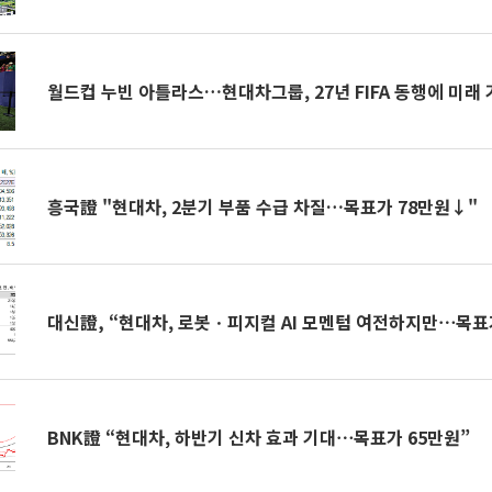
월드컵 누빈 아틀라스…현대차그룹, 27년 FIFA 동행에 미래
흥국證 "현대차, 2분기 부품 수급 차질…목표가 78만원↓"
대신證, “현대차, 로봇ㆍ피지컬 AI 모멘텀 여전하지만⋯목표
BNK證 “현대차, 하반기 신차 효과 기대⋯목표가 65만원”