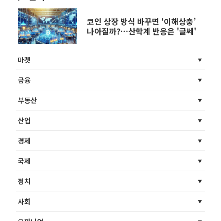
코인 상장 방식 바꾸면 ‘이해상충’
나아질까?…산학계 반응은 '글쎄'
마켓
금융
부동산
산업
경제
국제
정치
사회