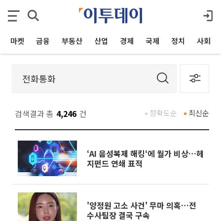
마켓
금융
부동산
산업
경제
국제
정치
사회
검색결과 총
4,246
건
정확도순
최신순
‘AI 음성복제 해킹‘에 월가 비상…헤
지펀드 연쇄 표적
'양정원 고소 사건' 무마 의혹…전
수사팀장 결국 구속