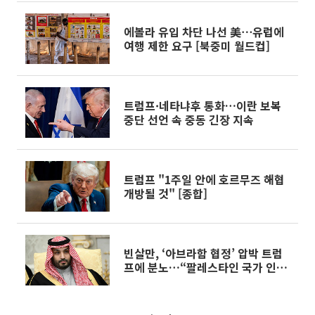
에볼라 유입 차단 나선 美⋯유럽에
여행 제한 요구 [북중미 월드컵]
트럼프·네타냐후 통화…이란 보복
중단 선언 속 중동 긴장 지속
트럼프 "1주일 안에 호르무즈 해협
개방될 것" [종합]
빈살만, ‘아브라함 협정’ 압박 트럼
프에 분노…“팔레스타인 국가 인정
이 먼저”