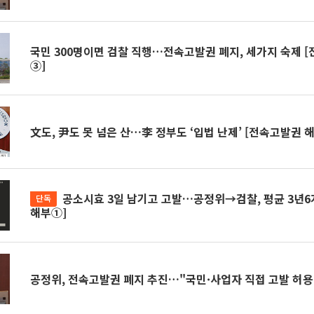
국민 300명이면 검찰 직행…전속고발권 폐지, 세가지 숙제 
③]
文도, 尹도 못 넘은 산…李 정부도 ‘입법 난제’ [전속고발권 
공소시효 3일 남기고 고발…공정위→검찰, 평균 3년6개월 [전속고발권
단독
해부①]
공정위, 전속고발권 폐지 추진…"국민·사업자 직접 고발 허용