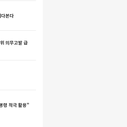
들여다본다
정위 의무고발 급
 명령 적극 활용"