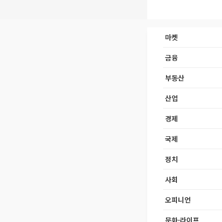
마켓
금융
부동산
산업
경제
국제
정치
사회
오피니언
문화·라이프