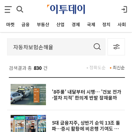
마켓
금융
부동산
산업
경제
국제
정치
사회
검색결과 총
830
건
정확도순
최신순
'8주룰' 내달부터 시행… '건보 전가
·절차 지적' 한의계 반발 잠재울까
5대 금융지주, 상반기 순익 13조 돌
파⋯증시 활황에 비은행 기여도 확