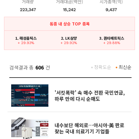
거래량
거래대금(백만)
시가총액(억)
223,347
15,242
9,437
동종 내 상승 TOP 종목
1. 해성옵틱스
2. LK삼양
3. 퀀타매트릭스
+ 29.93%
+ 29.92%
+ 29.88%
검색결과 총
606
건
정확도순
최신순
'서킷폭락' 속 매수 전환 국민연금,
하루 만에 다시 순매도
내수보단 해외로…아시아·美 판로
찾는 국내 의료기기 기업들