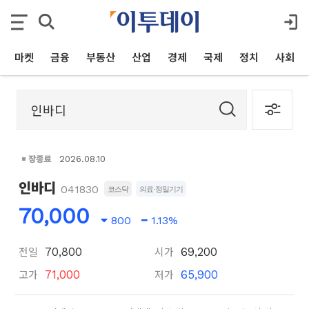
마켓
금융
부동산
산업
경제
국제
정치
사회
장종료
2026.08.10
인바디
041830
코스닥
의료·정밀기기
70,000
800
1.13%
전일
시가
70,800
69,200
고가
저가
71,000
65,900