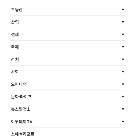
부동산
산업
경제
국제
정치
사회
오피니언
문화·라이프
뉴스발전소
이투데이TV
스페셜리포트