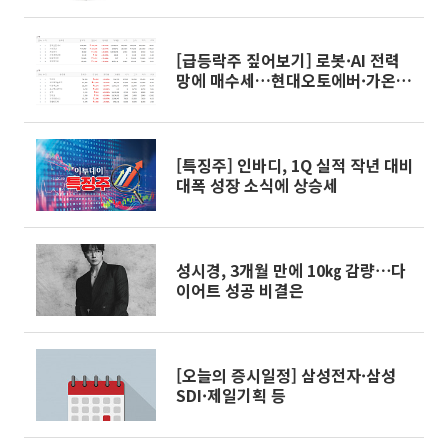
[급등락주 짚어보기] 로봇·AI 전력
망에 매수세…현대오토에버·가온
전선 등 '上'
[특징주] 인바디, 1Q 실적 작년 대비
대폭 성장 소식에 상승세
성시경, 3개월 만에 10㎏ 감량⋯다
이어트 성공 비결은
[오늘의 증시일정] 삼성전자·삼성
SDI·제일기획 등