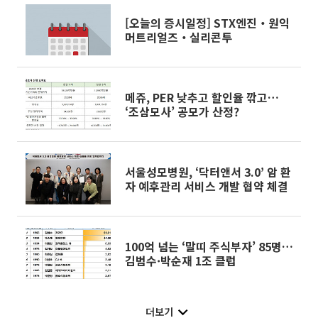
[오늘의 증시일정] STX엔진‧원익
머트리얼즈‧실리콘투
메쥬, PER 낮추고 할인율 깎고…
‘조삼모사’ 공모가 산정?
서울성모병원, ‘닥터앤서 3.0’ 암 환
자 예후관리 서비스 개발 협약 체결
100억 넘는 ‘말띠 주식부자’ 85명…
김범수·박순재 1조 클럽
더보기