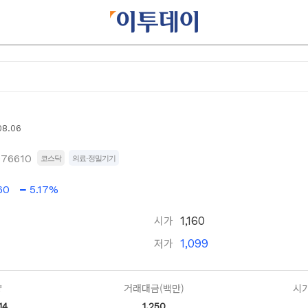
08.06
076610
코스닥
의료·정밀기기
60
5.17%
시가
1,160
저가
1,099
량
거래대금(백만)
시가
14
1,250