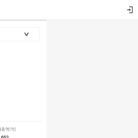
총액(억)
652