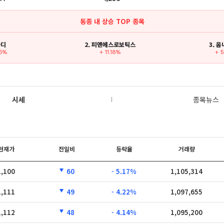
동종 내 상승 TOP 종목
바디
2. 피앤에스로보틱스
3. 
46%
+ 11.18%
+ 
시세
종목뉴스
현재가
전일비
등락율
거래량
1,100
60
- 5.17%
1,105,314
1,111
49
- 4.22%
1,097,655
1,112
48
- 4.14%
1,095,200