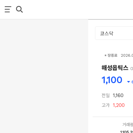
장종료
2026.
해성옵틱스
1,100
전일
1,160
고가
1,200
거래
1,105,3