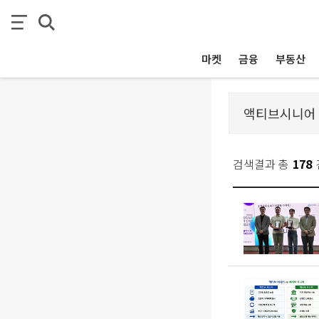
마켓
금융
부동산
검색결과 총
178