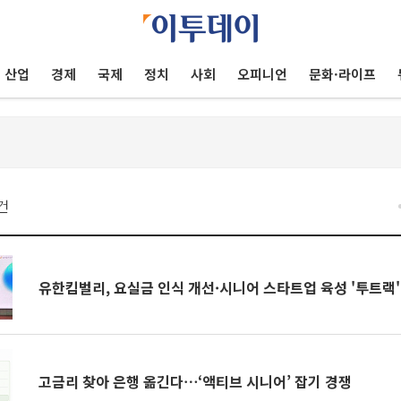
산업
경제
국제
정치
사회
오피니언
문화·라이프
건
유한킴벌리, 요실금 인식 개선·시니어 스타트업 육성 '투트랙'
고금리 찾아 은행 옮긴다⋯‘액티브 시니어’ 잡기 경쟁