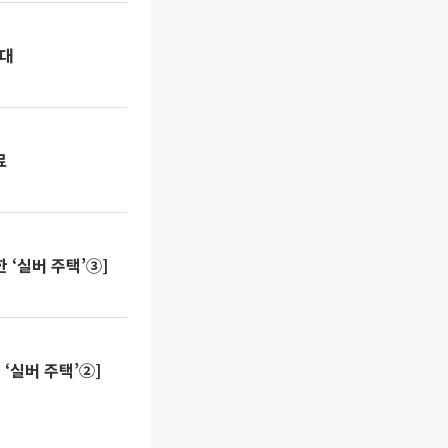
확대
료
 ‘실버 주택’③]
 ‘실버 주택’②]