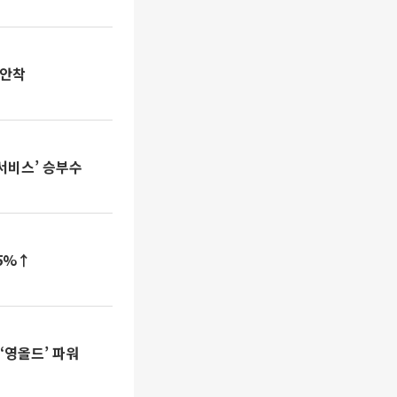
 안착
서비스’ 승부수
.5%↑
 ‘영올드’ 파워