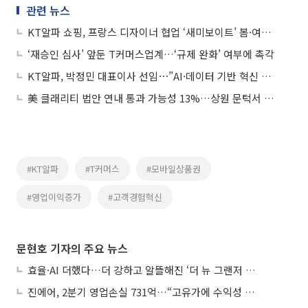
관련 뉴스
KT알파 쇼핑, 프랑스 디자이너 협업 ‘새미보이트’ 봄·여름 신상품 론칭
‘재승인 심사’ 앞둔 T커머스업계…‘규제 완화’ 여부에 촉각
KT알파, 박정민 대표이사 선임⋯”AI·데이터 기반 혁신 주력”
美 클래리티 법안 연내 통과 가능성 13%…상원 문턱서 제동
#KT알파
#T커머스
#모바일상품권
#영업이익증가
#고객경험혁신
문현호 기자의 주요 뉴스
효율·AI 더했다…더 강하고 알뜰해진 ‘더 뉴 그랜저 하이브리드’
진에어, 2분기 영업손실 731억…“고유가에 수익성 악화”