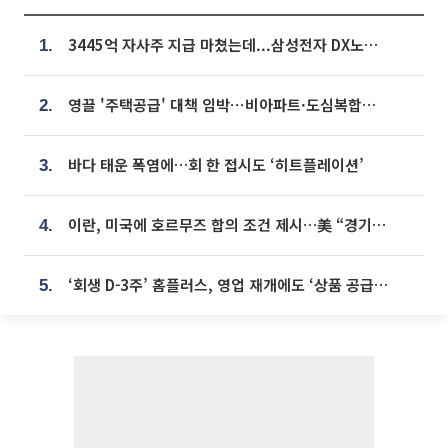
3445억 자사주 지급 마쳤는데...삼성전자 DX노조, 뒤늦은 '떼쓰기 집회'
1.
영끌 '주택공급' 대책 임박⋯비아파트·도심복합까지 총동원
2.
바다 태운 폭염에…회 한 접시도 ‘히트플레이션’
3.
이란, 미국에 호르무즈 합의 조건 제시…美 “경기 아직 안 끝나” [종합]
4.
‘회생 D-3주’ 홈플러스, 영업 재개에도 ‘상품 공급망’ 복구가 생존 관건
5.