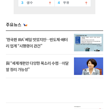
주요뉴스
‘한국판 IRA’ 베일 벗었지만…반도체·배터
리 업계 “시행령이 관건”
與 “세제개편안 다양한 목소리 수렴…이달
말 정리 가능성”