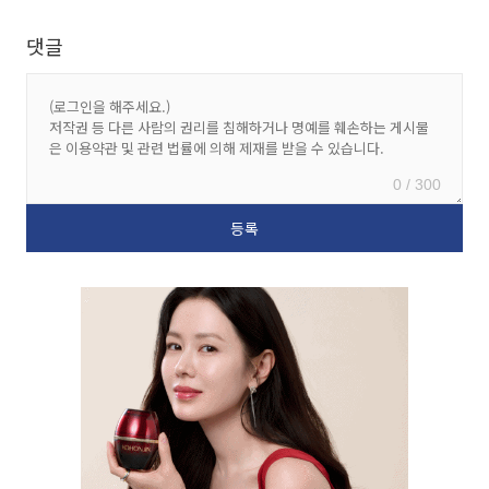
댓글
0 / 300