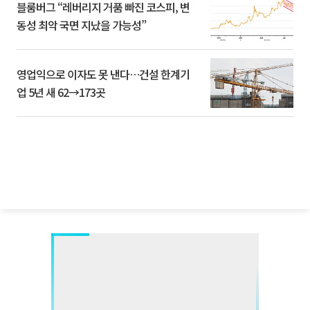
블룸버그 “레버리지 거품 빠진 코스피, 변
동성 최악 국면 지났을 가능성”
영업익으로 이자도 못 낸다…건설 한계기
업 5년 새 62→173곳