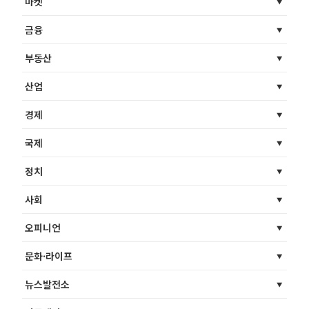
마켓
금융
부동산
산업
경제
국제
정치
사회
오피니언
문화·라이프
뉴스발전소