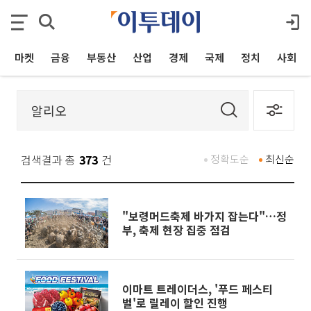
마켓
금융
부동산
산업
경제
국제
정치
사회
검색결과 총
373
건
정확도순
최신순
"보령머드축제 바가지 잡는다"…정
부, 축제 현장 집중 점검
이마트 트레이더스, '푸드 페스티
벌'로 릴레이 할인 진행