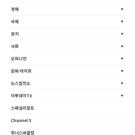
경제
국제
정치
사회
오피니언
문화·라이프
뉴스발전소
이투데이TV
스페셜리포트
Channel 5
위너스IR클럽