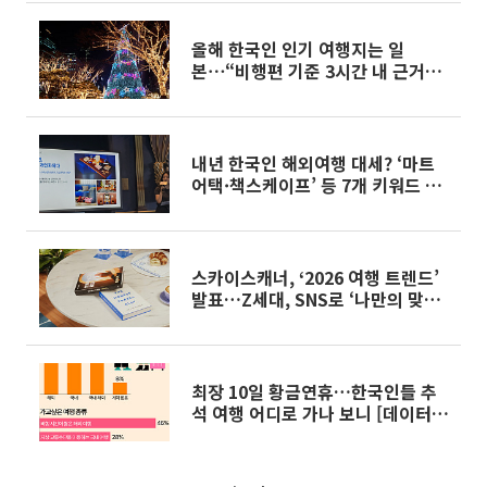
올해 한국인 인기 여행지는 일
본⋯“비행편 기준 3시간 내 근거리
여행 인기”
내년 한국인 해외여행 대세? ‘마트
어택·책스케이프’ 등 7개 키워드 주
목[현장]
스카이스캐너, ‘2026 여행 트렌드’
발표…Z세대, SNS로 ‘나만의 맞춤
형 여행’ 설계
최장 10일 황금연휴…한국인들 추
석 여행 어디로 가나 보니 [데이터클
립]