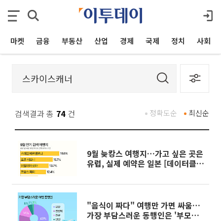
마켓
금융
부동산
산업
경제
국제
정치
사회
검색결과 총
74
건
정확도순
최신순
9월 늦캉스 여행지…가고 싶은 곳은
유럽, 실제 예약은 일본 [데이터클
립]
"음식이 짜다" 여행만 가면 싸움…
가장 부담스러운 동행인은 '부모님'