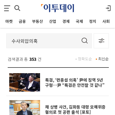
마켓
금융
부동산
산업
경제
국제
정치
사회
검색결과 총
353
건
정확도순
최신순
특검, ‘런종섭 의혹’ 尹에 징역 5년
구형…尹 “특검은 안전할 것 같나”
채 상병 사건, 김화동 대령 모해위증
혐의로 첫 공판 출석 [포토]