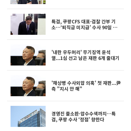
특검, 쿠팡CFS 대표·검찰 간부 기
소…‘퇴직금 미지급’ 수사 90일 종
료 [종합]
'내란 우두머리' 무기징역 윤석
열...1심 선고 남은 재판 6개 줄대기
'채상병 수사외압 의혹' 첫 재판...尹
측 "지시 안 해"
경영진 줄소환·압수수색까지…특
검, 쿠팡 수사 ‘정점’ 향한다