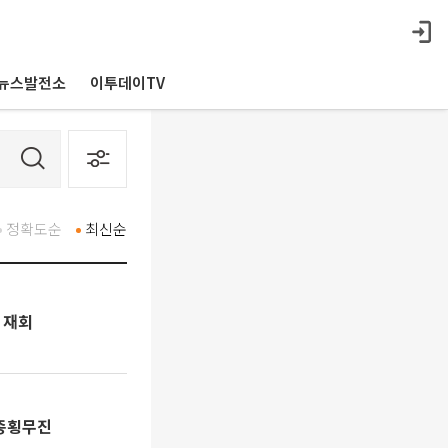
뉴스발전소
이투데이TV
정확도순
최신순
 재회
 종횡무진