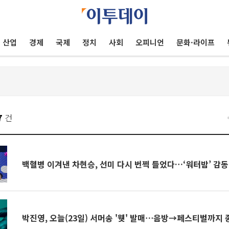
산업
경제
국제
정치
사회
오피니언
문화·라이프
7
건
백혈병 이겨낸 차현승, 선미 다시 번쩍 들었다…‘워터밤’ 감동
박진영, 오늘(23일) 서머송 '웻' 발매⋯음방→페스티벌까지