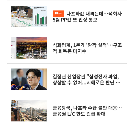
나프타값 내리는데…석화사
단독
5월 PP값 또 인상 통보
석화업계, 1분기 ‘깜짝 실적’…구조
적 회복은 미지수
김정관 산업장관 "삼성전자 파업,
상상할 수 없어...지혜로운 판단 해
달라"
금융당국, 나프타 수급 불안 대응…
금융권 L/C 한도 긴급 확대