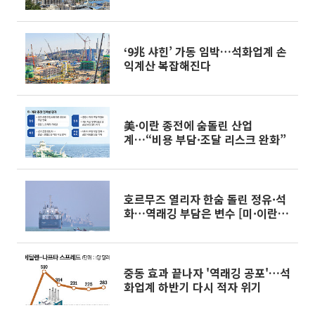
‘9兆 샤힌’ 가동 임박…석화업계 손
익계산 복잡해진다
美·이란 종전에 숨돌린 산업
계…“비용 부담·조달 리스크 완화”
호르무즈 열리자 한숨 돌린 정유·석
화…역래깅 부담은 변수 [미·이란
종전]
중동 효과 끝나자 '역래깅 공포'…석
화업계 하반기 다시 적자 위기