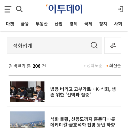
마켓
금융
부동산
산업
경제
국제
정치
사회
검색결과 총
206
건
정확도순
최신순
범용 버리고 고부가로⋯K-석화, 생
존 위한 '선택과 집중'
석화 불황, 신용도까지 흔든다…롯
데케미칼·금호석화 전망 동반 하향