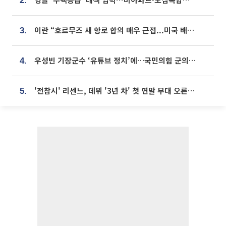
2.
이란 “호르무즈 새 항로 합의 매우 근접...미국 배상 먼저”
3.
우성빈 기장군수 ‘유튜브 정치’에…국민의힘 군의원들 집단 반발
4.
'전참시' 리센느, 데뷔 '3년 차' 첫 연말 무대 오른다⋯"그동안 섭외 안 와"
5.