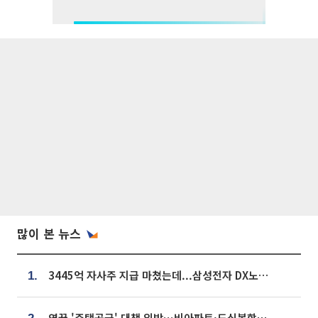
많이 본 뉴스
3445억 자사주 지급 마쳤는데...삼성전자 DX노조, 뒤늦은 '떼쓰기 집회'
1.
영끌 '주택공급' 대책 임박⋯비아파트·도심복합까지 총동원