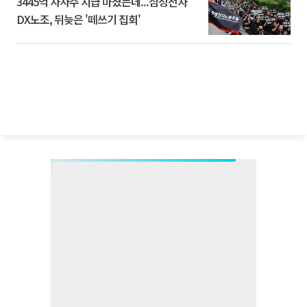
3445억 자사주 지급 마쳤는데...삼성전자
DX노조, 뒤늦은 '떼쓰기 집회'