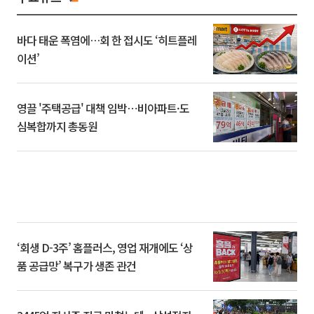
바다 태운 폭염에…회 한 접시도 ‘히트플레
이션’
영끌 '주택공급' 대책 임박⋯비아파트·도
심복합까지 총동원
‘회생 D-3주’ 홈플러스, 영업 재개에도 ‘상
품 공급망’ 복구가 생존 관건