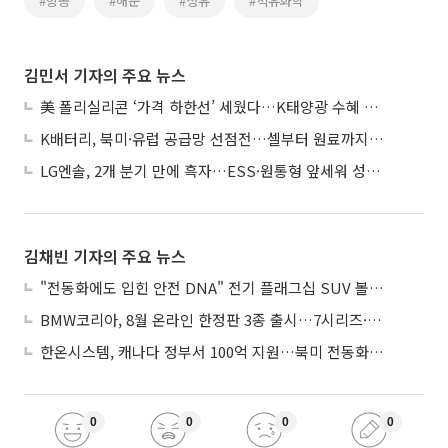
#항공
#해운
#정유
#석유화학
김민서 기자의 주요 뉴스
美 폴리실리콘 ‘가격 하한선’ 세웠다…K태양광 수혜 기대
K배터리, 북미·유럽 공급망 선점전…셀부터 원료까지 현지화
LG엔솔, 2개 분기 만에 흑자…ESS·원통형 앞세워 성장 가속
김채빈 기자의 주요 뉴스
"전동화에도 입힌 안전 DNA" 전기 플래그십 SUV 볼보 'EX90'
BMW코리아, 8월 온라인 한정판 3종 출시…7시리즈·X7·M340i 투어링
한온시스템, 캐나다 정부서 100억 지원…북미 전동화 시장 가속
0
0
0
0