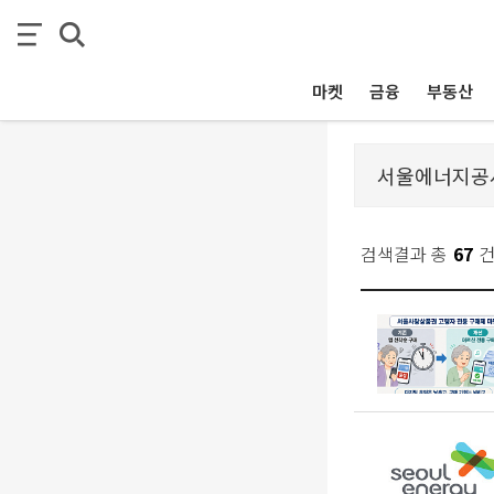
마켓
금융
부동산
검색결과 총
67