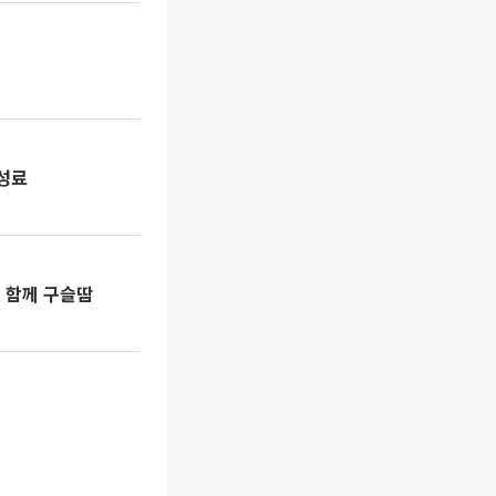
 성료
과 함께 구슬땀