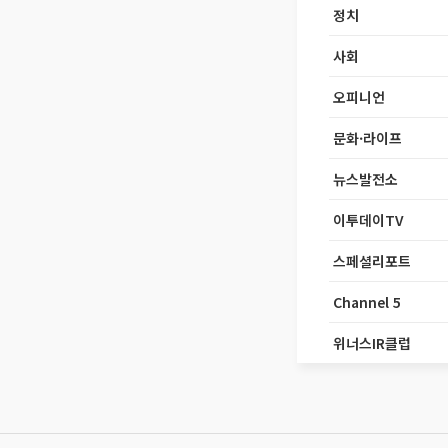
정치
사회
오피니언
문화·라이프
뉴스발전소
이투데이TV
스페셜리포트
Channel 5
위너스IR클럽