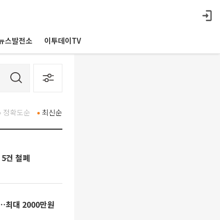
뉴스발전소
이투데이TV
정확도순
최신순
5건 철폐
⋯최대 2000만원