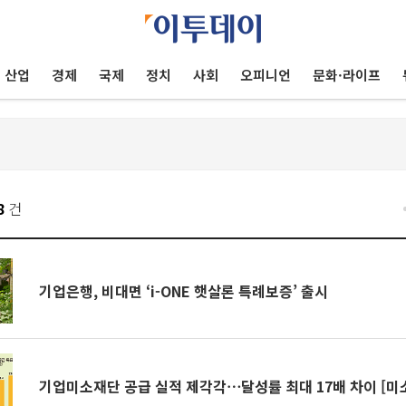
산업
경제
국제
정치
사회
오피니언
문화·라이프
8
건
기업은행, 비대면 ‘i-ONE 햇살론 특례보증’ 출시
기업미소재단 공급 실적 제각각⋯달성률 최대 17배 차이 [미