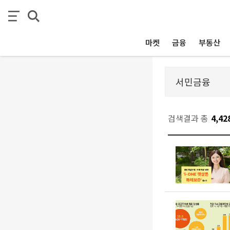
마켓
금융
부동산
검색결과 총
4,42