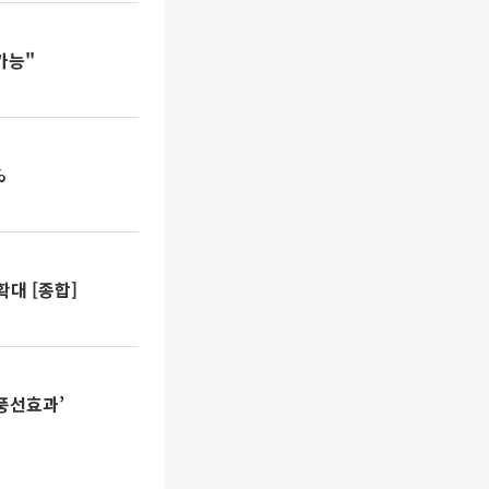
가능"
%
대 [종합]
풍선효과’