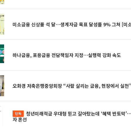
미소금융 신상품 석 달⋯생계자금 목표 달성률 9% 그쳐 [미
하나금융, 포용금융 전담책임자 지정⋯실행력 강화 속도
오화경 저축은행중앙회장 “사람 살리는 금융, 현장에서 실천
청년미래적금 우대형 믿고 갈아탔는데 ‘혜택 반토막’…심사 오류에 가입
단독
자 혼선