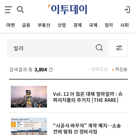
마켓
금융
부동산
산업
경제
국제
정치
사회
검색결과 총
3,804
건
정확도순
최신순
Vol. 12 이 집은 대체 얼마일까 : 슈
퍼리치들의 주거지 [THE RARE]
“시공사 바꾸자” 계약 해지…소송
전에 멈춰 선 정비사업