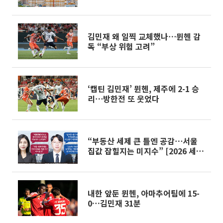
김민재 왜 일찍 교체했나⋯뮌헨 감
독 “부상 위험 고려”
‘캡틴 김민재’ 뮌헨, 제주에 2-1 승
리⋯방한전 또 웃었다
“부동산 세제 큰 틀엔 공감⋯서울
집값 잡힐지는 미지수” [2026 세제
개편]
내한 앞둔 뮌헨, 아마추어팀에 15-
0…김민재 31분