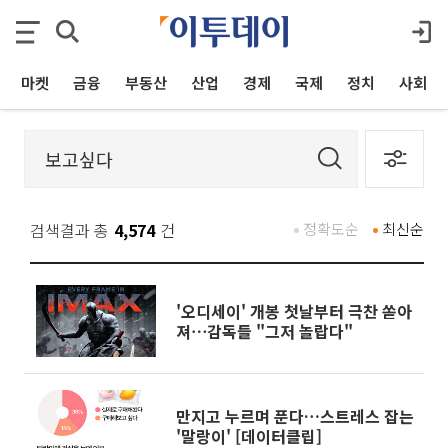
마켓
금융
부동산
산업
경제
국제
정치
사회
검색결과 총
4,574
건
정확도순
최신순
'오디세이' 개봉 첫날부터 극찬 쏟아
져⋯감독들 "그저 놀랍다"
만지고 누르며 푼다…스트레스 잡는
'말랑이' [데이터클립]