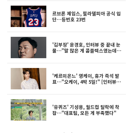
르브론 제임스, 필라델피아 공식 입
단…등번호 23번
'김부장' 윤경호, 인터뷰 중 끝내 눈
물⋯"말 많은 게 콤플렉스였는데"
[인터뷰]
'케르미온느' 영케이, 휴가 즉석 발
표⋯"오케이, 4박 5일!" [인터뷰
②]
'유퀴즈' 기성용, 월드컵 탈락에 착
잡⋯"대표팀, 모든 게 부족했다"