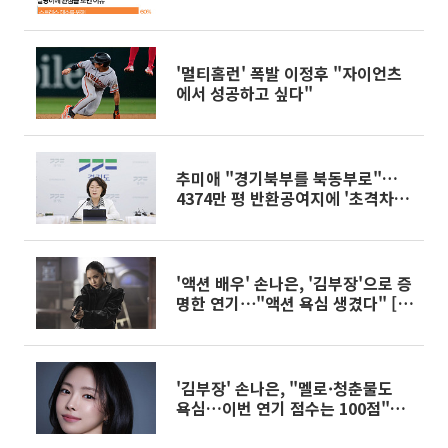
'멀티홈런' 폭발 이정후 "자이언츠
에서 성공하고 싶다"
추미애 "경기북부를 북동부로"…
4374만 평 반환공여지에 '초격차'
심는다
'액션 배우' 손나은, '김부장'으로 증
명한 연기⋯"액션 욕심 생겼다" [인
터뷰 ①]
'김부장' 손나은, "멜로·청춘물도
욕심…이번 연기 점수는 100점"
(종합) [인터뷰]