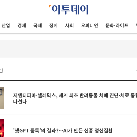
산업
경제
국제
정치
사회
오피니언
문화·라이프
건
지엔티파마·셀레믹스, 세계 최초 반려동물 치매 진단·치료 통
나선다
'챗GPT 중독'의 결과?⋯AI가 만든 신종 정신질환