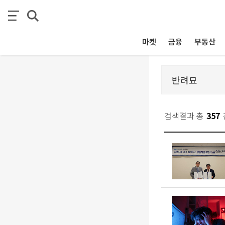
마켓
금융
부동산
검색결과 총
357