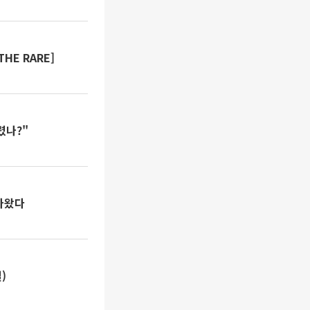
HE RARE]
렸나?"
나왔다
)