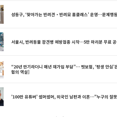
성동구, ‘찾아가는 반려견‧반려묘 홈클래스’ 운영…문제행동
서울시, 반려동물 광견병 예방접종 시작⋯5만 마리분 무료 
“20년 만기라더니 매년 재가입 부담”⋯ 펫보험, ‘평생 안심’
험의 역설]
'100만 유튜버' 썸머썸머, 외국인 남편과 이혼⋯"누구의 잘못