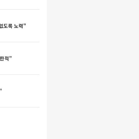
편없도록 노력"
제한적”
"