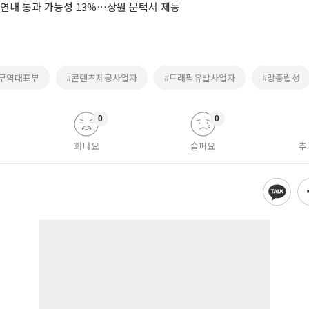
 연내 통과 가능성 13%…상원 문턱서 제동
국무역대표부
#콘텐츠제공사업자
#트래픽유발사업자
#망중립성
0
0
화나요
슬퍼요
추