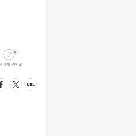
0
가취재 원해요