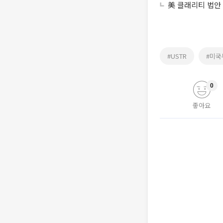
美 클래리티 법안
#USTR
#미
0
좋아요