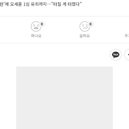
란'에 오세훈 1심 유죄까지⋯"터질 게 터졌다"
0
0
화나요
슬퍼요
추