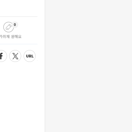
0
가취재 원해요