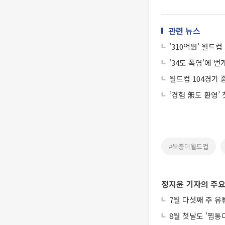
관련 뉴스
'310억원' 월드
'34도 폭염'에
월드컵 104경기 중
‘경험 無도 환영’
#북중미월드컵
정지윤 기자의 주요
7월 다섯째 주 유
8월 첫날도 '찜