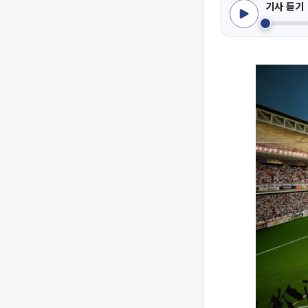
기사 듣기