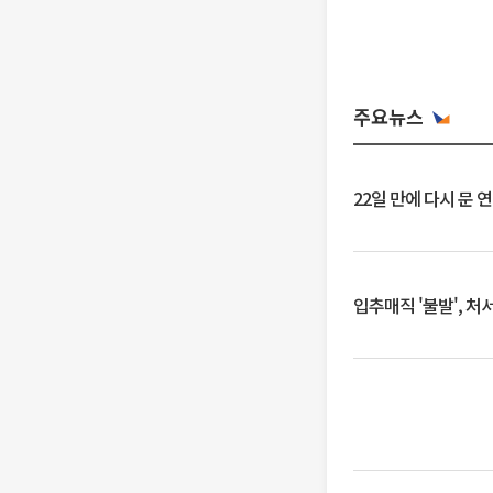
주요뉴스
22일 만에 다시 문 
입추매직 '불발', 처