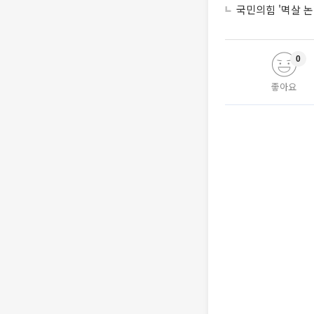
국민의힘 '멱살 논
0
좋아요