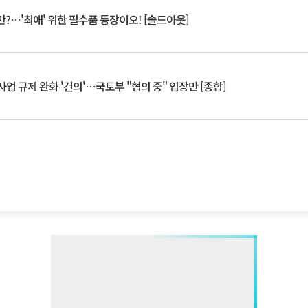
?⋯'최애' 위한 필수품 등장이오! [솔드아웃]
업 규제 완화 '건의'⋯국토부 "협의 중" 입장만 [종합]