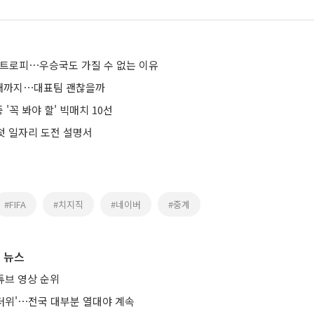
컵 트로피⋯우승국도 가질 수 없는 이유
 번개까지⋯대표팀 괜찮을까
 '꼭 봐야 할' 빅매치 10선
 첫 일자리 도전 설명서
#FIFA
#치지직
#네이버
#중계
 뉴스
튜브 영상 순위
통더위'⋯전국 대부분 열대야 계속