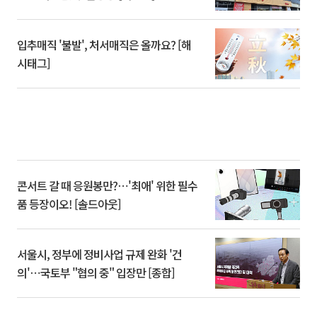
입추매직 '불발', 처서매직은 올까요? [해
시태그]
콘서트 갈 때 응원봉만?⋯'최애' 위한 필수
품 등장이오! [솔드아웃]
서울시, 정부에 정비사업 규제 완화 '건
의'⋯국토부 "협의 중" 입장만 [종합]