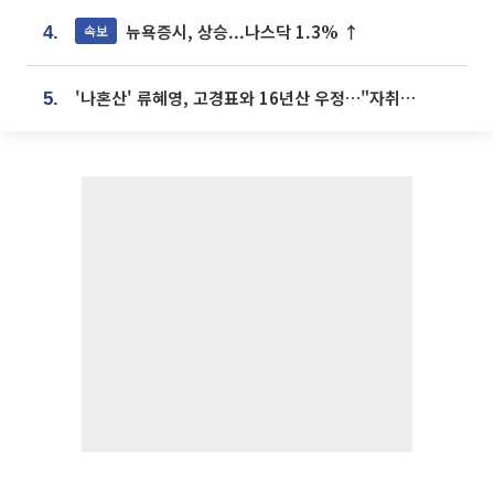
뉴욕증시, 상승...나스닥 1.3% ↑
속보
4.
'나혼산' 류혜영, 고경표와 16년산 우정…"자취방서 부모님과 마주쳐"
5.