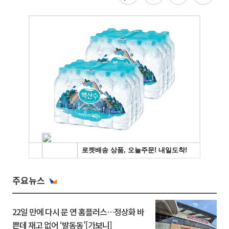
주요뉴스
22일 만에 다시 문 연 홈플러스…정상화 바
쁜데 재고 없어 ‘발동동’[가보니]