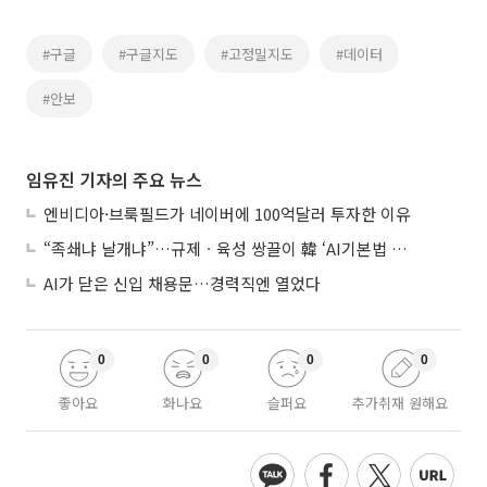
#구글
#구글지도
#고정밀지도
#데이터
#안보
임유진 기자의 주요 뉴스
엔비디아·브룩필드가 네이버에 100억달러 투자한 이유
“족쇄냐 날개냐”…규제ㆍ육성 쌍끌이 韓 ‘AI기본법 개정안’ 오늘 시행
AI가 닫은 신입 채용문…경력직엔 열었다
0
0
0
0
좋아요
화나요
슬퍼요
추가취재 원해요