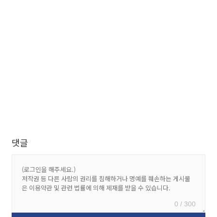
댓글
0 / 300