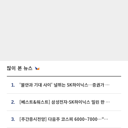
많이 본 뉴스
'불안과 기대 사이' 널뛰는 SK하이닉스…증권가 "HBM4·LTA 기반 펀터멘털 견고"
1.
[베스트&워스트] 삼성전자·SK하이닉스 밀린 한 주…상상인증권은 85% 급등
2.
[주간증시전망] 다음주 코스피 6000~7000⋯“外人 수급은 정책이 변수”
3.