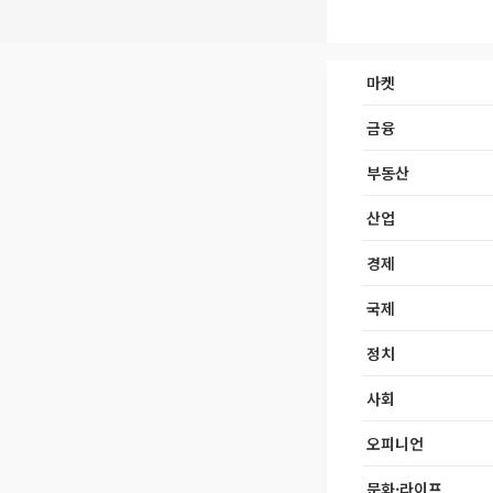
마켓
금융
부동산
산업
경제
국제
정치
사회
오피니언
문화·라이프