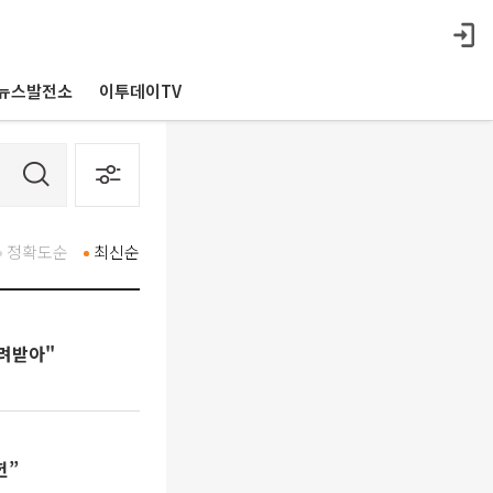
뉴스발전소
이투데이TV
정확도순
최신순
돌려받아"
헌”