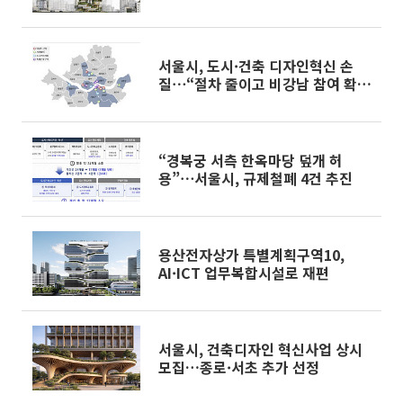
서울시, 도시·건축 디자인혁신 손
질⋯“절차 줄이고 비강남 참여 확
대”
“경복궁 서측 한옥마당 덮개 허
용”⋯서울시, 규제철폐 4건 추진
용산전자상가 특별계획구역10,
AI·ICT 업무복합시설로 재편
서울시, 건축디자인 혁신사업 상시
모집…종로·서초 추가 선정