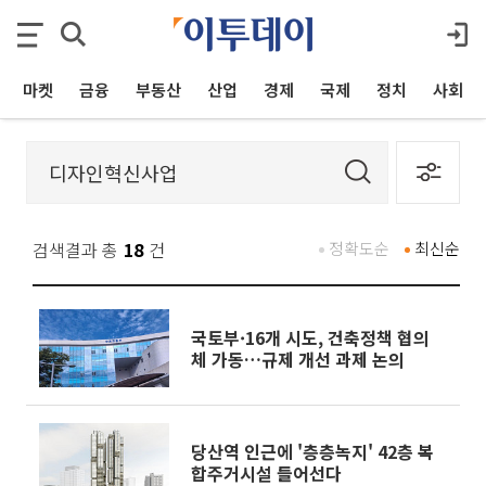
마켓
금융
부동산
산업
경제
국제
정치
사회
검색결과 총
18
건
정확도순
최신순
국토부·16개 시도, 건축정책 협의
체 가동…규제 개선 과제 논의
당산역 인근에 '층층녹지' 42층 복
합주거시설 들어선다