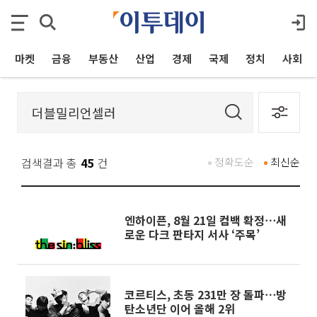
마켓
금융
부동산
산업
경제
국제
정치
사회
검색결과 총
45
건
정확도순
최신순
엔하이픈, 8월 21일 컴백 확정⋯새
로운 다크 판타지 서사 ‘주목’
코르티스, 초동 231만 장 돌파⋯방
탄소년단 이어 올해 2위