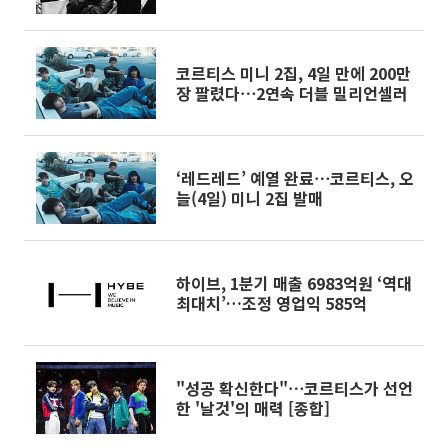
코르티스 미니 2집, 4일 만에 200만
장 팔렸다⋯2연속 더블 밀리언셀러
‘레드레드’ 예열 완료⋯코르티스, 오
늘(4일) 미니 2집 발매
하이브, 1분기 매출 6983억원 ‘역대
최대치’…조정 영업익 585억
"성공 확신한다"⋯코르티스가 선언
한 '날것'의 매력 [종합]