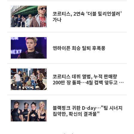
코르티스, 2연속 ‘더블 밀리언셀러’
가나
엔하이픈 희승 탈퇴 후폭풍
코르티스 데뷔 앨범, 누적 판매량
200만 장 돌파⋯4월 컴백 앞두고 경
사
블랙핑크 귀환 D-day⋯"팀 시너지
집약한, 확신의 결과물"