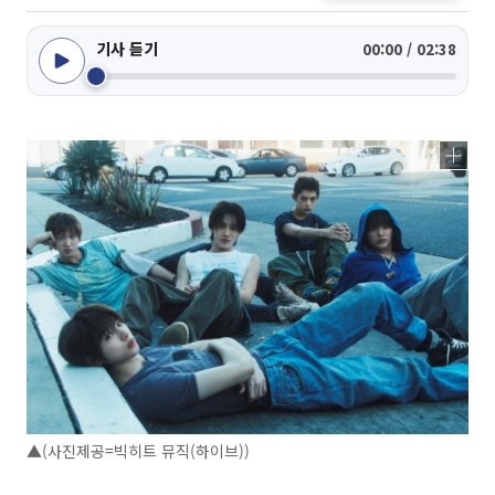
기사 듣기
00:00 / 02:38
▲(사진제공=빅히트 뮤직(하이브))