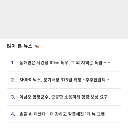
많이 본 뉴스
동해안은 시간당 80㎜ 폭우, 그 외 지역은 폭염…‘극과 극 날씨’
1.
SK하이닉스, 분기배당 375원 확정…주주환원책 9월로 앞당겨 발표
2.
이남오 함평군수, 군공항 소음피해 함평 보상 요구
3.
효율·AI 더했다…더 강하고 알뜰해진 ‘더 뉴 그랜저 하이브리드’ [ET의 모빌리티]
4.