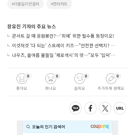
#더블밀리언셀러
#한터차트
장유진 기자의 주요 뉴스
콘서트 갈 때 응원봉만?⋯'최애' 위한 필수품 등장이오!
이것저것 '다 되는' 스트레이 키즈⋯"안전한 선택지? 도전이 재밌죠"
나우즈, 올여름 물들일 '제로섹시'의 맛⋯"모두 '입덕'시킬 것"
0
0
0
0
좋아요
화나요
슬퍼요
추가취재 원해요