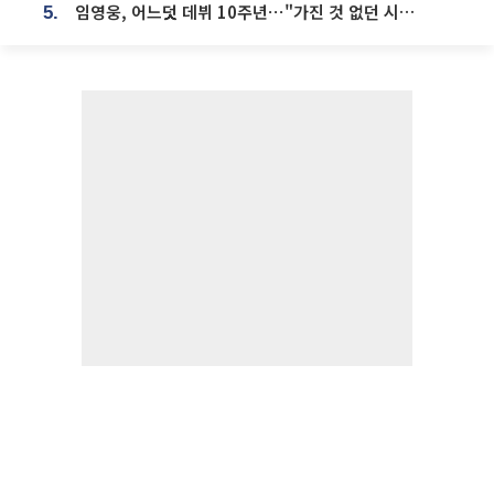
임영웅, 어느덧 데뷔 10주년⋯"가진 것 없던 시절, 내 앞엔 20명의 팬뿐"
5.