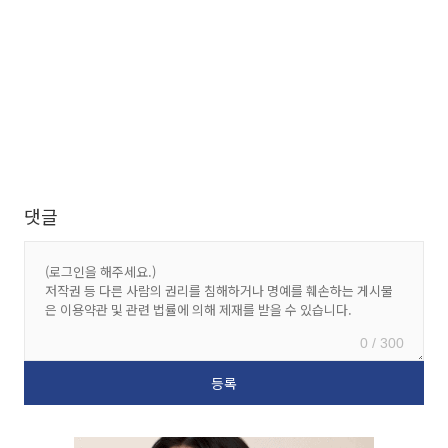
댓글
0 / 300