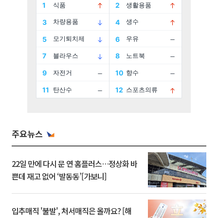
주요뉴스
22일 만에 다시 문 연 홈플러스…정상화 바
쁜데 재고 없어 ‘발동동’[가보니]
입추매직 '불발', 처서매직은 올까요? [해