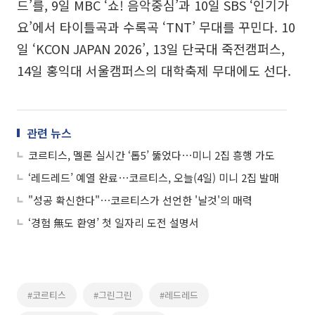
드’를, 9일 MBC ‘쇼! 음악중심’과 10일 SBS ‘인기가
요’에서 타이틀곡과 수록곡 ‘TNT’ 무대를 꾸민다. 10
일 ‘KCON JAPAN 2026’, 13일 단국대 죽전캠퍼스,
14일 홍익대 서울캠퍼스의 대학축제 무대에도 선다.
관련 뉴스
코르티스, 멜론 실시간 ‘톱5’ 뚫었다⋯미니 2집 흥행 가도
‘레드레드’ 예열 완료⋯코르티스, 오늘(4일) 미니 2집 발매
"성공 확신한다"⋯코르티스가 선언한 '날것'의 매력
‘경험 無도 환영’ 첫 일자리 도전 설명서
#코르티스
#그린그린
#레드레드