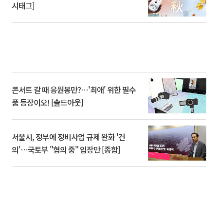
시태그]
콘서트 갈 때 응원봉만?⋯'최애' 위한 필수
품 등장이오! [솔드아웃]
서울시, 정부에 정비사업 규제 완화 '건
의'⋯국토부 "협의 중" 입장만 [종합]