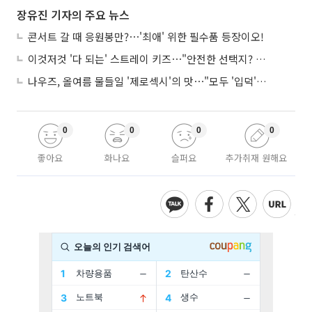
장유진 기자의 주요 뉴스
콘서트 갈 때 응원봉만?⋯'최애' 위한 필수품 등장이오!
이것저것 '다 되는' 스트레이 키즈⋯"안전한 선택지? 도전이 재밌죠"
나우즈, 올여름 물들일 '제로섹시'의 맛⋯"모두 '입덕'시킬 것"
0
0
0
0
좋아요
화나요
슬퍼요
추가취재 원해요