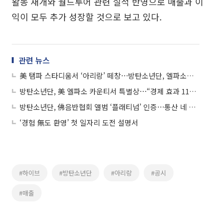
활동 재개와 월드투어 관련 실적 반영으로 매출과 이
익이 모두 추가 성장할 것으로 보고 있다.
관련 뉴스
美 탬파 스타디움서 ‘아리랑’ 떼창⋯방탄소년단, 엘파소로 열기 잇는다
방탄소년단, 美 엘파소 카운티서 특별상⋯“경제 효과 1105억원 기대”
방탄소년단, 佛음반협회 앨범 ‘플래티넘’ 인증⋯통산 네 번째
‘경험 無도 환영’ 첫 일자리 도전 설명서
#하이브
#방탄소년단
#아리랑
#공시
#매출