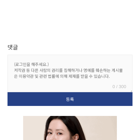
댓글
0 / 300