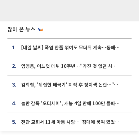
많이 본 뉴스
[내일 날씨] 폭염 한풀 꺾여도 무더위 계속⋯동해안 이틀 연속 비
1.
임영웅, 어느덧 데뷔 10주년⋯"가진 것 없던 시절, 내 앞엔 20명의 팬뿐"
2.
김희철, '뒤집힌 태극기' 지적 후 정치색 논란…"좌우 떠나 우리나라 국기"
3.
놀란 감독 '오디세이', 개봉 4일 만에 100만 돌파⋯'왕사남' 보다 빠르다
4.
천안 교회서 11세 아동 사망…“침대에 묶여 있었다” 진술 확보
5.