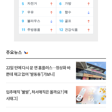
주요뉴스
22일 만에 다시 문 연 홈플러스…정상화 바
쁜데 재고 없어 ‘발동동’[가보니]
입추매직 '불발', 처서매직은 올까요? [해
시태그]