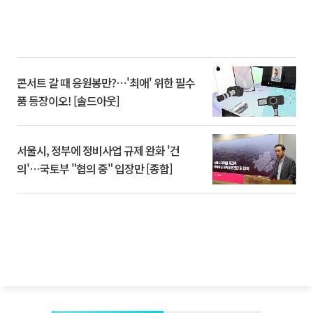
콘서트 갈 때 응원봉만?⋯'최애' 위한 필수
품 등장이오! [솔드아웃]
서울시, 정부에 정비사업 규제 완화 '건
의'⋯국토부 "협의 중" 입장만 [종합]