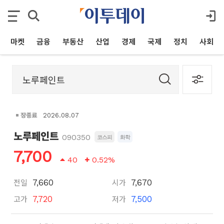
마켓
금융
부동산
산업
경제
국제
정치
사회
장종료
2026.08.07
노루페인트
090350
코스피
화학
7,700
40
0.52%
전일
시가
7,660
7,670
고가
저가
7,720
7,500