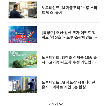
노루페인트, AI 자동조색 ‘노루 스마
트 믹스’ 출시
[특징주] 조선·방산 뜨자 페인트 업
계도 '청신호'…노루·조광페인트 등
강세
노루페인트, 범건축 신제품 10종 출
시…고기능·재도장·수성 라인업 강
화
노루페인트, AI 재도장 시뮬레이션
출시…아파트 시안 5분 완성
더보기