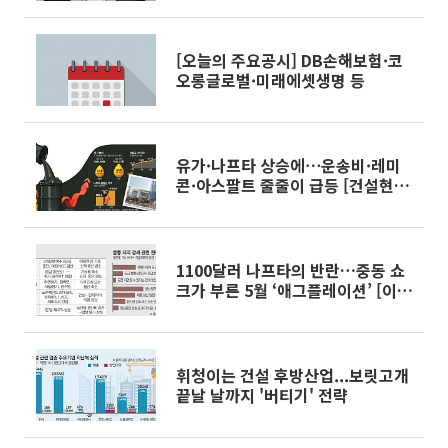
[오늘의 주요공시] DB손해보험·코
오롱글로벌·미래에셋생명 등
유가·나프타 상승에⋯운송비·레미
콘·아스팔트 줄줄이 급등 [건설현장
중동발 비상②]
1100달러 나프타의 반란…중동 쇼
크가 부른 5월 ‘애그플레이션’ [이란
전쟁 한달]
휘청이는 건설 후방산업...보릿고개
끝날 날까지 '버티기' 전략