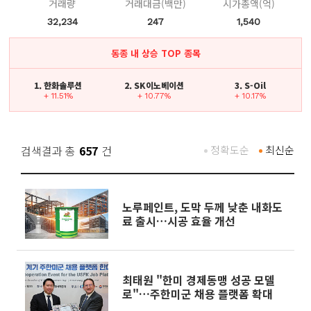
거래량
거래대금(백만)
시가총액(억)
32,234
247
1,540
동종 내 상승 TOP 종목
1. 한화솔루션
2. SK이노베이션
3. S-Oil
+ 11.51%
+ 10.77%
+ 10.17%
검색결과 총
657
건
정확도순
최신순
노루페인트, 도막 두께 낮춘 내화도
료 출시…시공 효율 개선
최태원 "한미 경제동맹 성공 모델
로"…주한미군 채용 플랫폼 확대