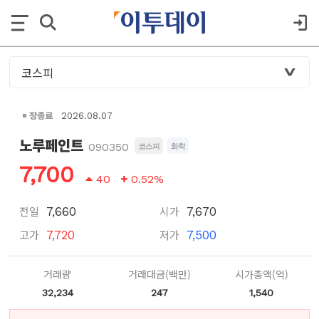
장종료
2026.08.07
노루페인트
090350
코스피
화학
7,700
40
0.52%
전일
시가
7,660
7,670
고가
저가
7,720
7,500
거래량
거래대금(백만)
시가총액(억)
32,234
247
1,540