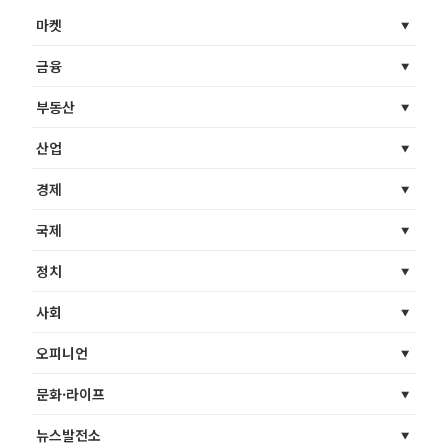
마켓
금융
부동산
산업
경제
국제
정치
사회
오피니언
문화·라이프
뉴스발전소