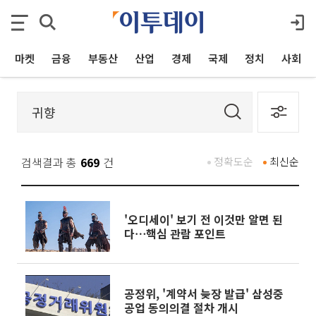
마켓
금융
부동산
산업
경제
국제
정치
사회
검색결과 총
669
건
정확도순
최신순
'오디세이' 보기 전 이것만 알면 된
다⋯핵심 관람 포인트
공정위, '계약서 늦장 발급' 삼성중
공업 동의의결 절차 개시