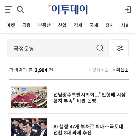
마켓
금융
부동산
산업
경제
국제
정치
사회
검색결과 총
3,994
건
정확도순
최신순
전남광주특별시의회..."민형배 시장
협치 부족" 비판 논평
AI 행정 47개 부처로 확대…국토대
전환 8대 과제 추진