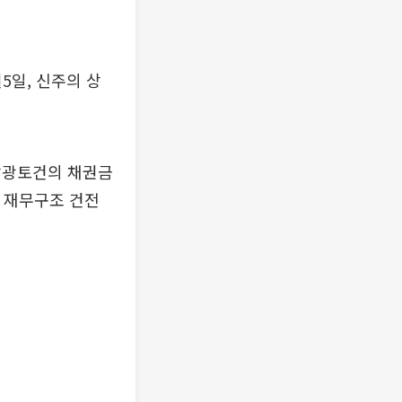
5일, 신주의 상
남광토건의 채권금
 재무구조 건전