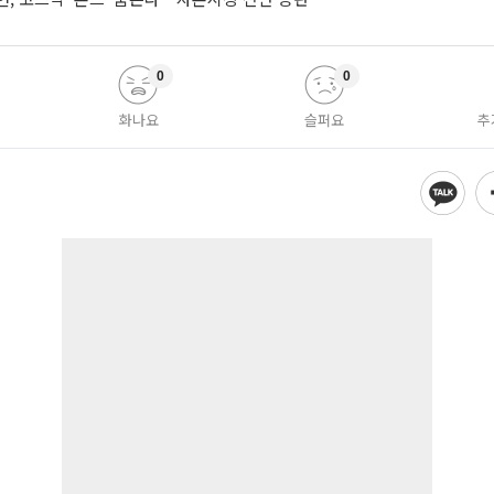
0
0
화나요
슬퍼요
추