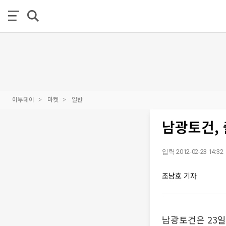
이투데이
마켓
일반
남광토건, 
입력 2012-02-23 14:32
조남호 기자
남광토건은 23일