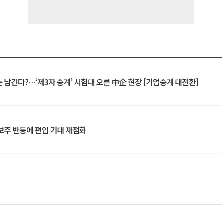
 남긴다?…‘제3자 승계’ 시험대 오른 中企 현장 [기업승계 대전환]
후보주 반등에 편입 기대 재점화