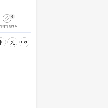
0
가취재 원해요