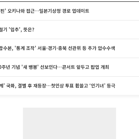
돌핀' 오키나와 접근…일본기상청 경로 업데이트
절기 '입추', 뜻은?
합수본, '통계 조작' 서울·경기·충북 선관위 등 추가 압수수색
20주년 기념 '새 뱅봉' 선보인다⋯콘서트 앞두고 팝업 개최
계’ 국화, 결별 후 재등장⋯첫인상 투표 휩쓸고 ‘인기녀’ 등극