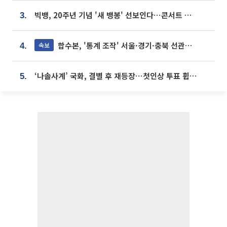
빅뱅, 20주년 기념 '새 뱅봉' 선보인다⋯콘서트 앞두고 팝업 개최
3.
합수본, '통계 조작' 서울·경기·충북 선관위 등 추가 압수수색
속보
4.
‘나솔사계’ 국화, 결별 후 재등장⋯첫인상 투표 휩쓸고 ‘인기녀’ 등극
5.