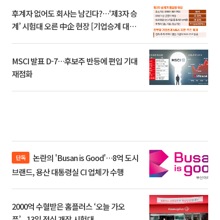
후계자 없어도 회사는 남긴다?…‘제3자 승
계’ 시험대 오른 中企 현장 [기업승계 대전
환]
MSCI 발표 D-7…후보주 반등에 편입 기대
재점화
논란의 'Busan is Good'…8억 도시
단독
브랜드, 용산 대통령실 CI 업체가 수행
2000억 수혈받은 홈플러스 ‘오늘 가오
픈’...13일 정식 개장 시험대