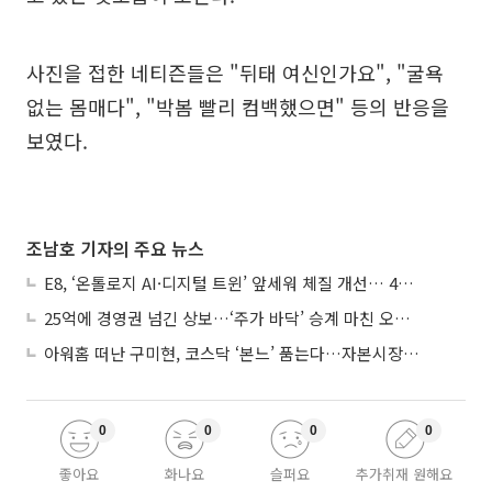
사진을 접한 네티즌들은 "뒤태 여신인가요", "굴욕
없는 몸매다", "박봄 빨리 컴백했으면" 등의 반응을
보였다.
조남호 기자의 주요 뉴스
E8, ‘온톨로지 AI·디지털 트윈’ 앞세워 체질 개선… 4분기 흑자전환 총력
25억에 경영권 넘긴 상보…‘주가 바닥’ 승계 마친 오너 2세, 주가 부양 나설까
아워홈 떠난 구미현, 코스닥 ‘본느’ 품는다…자본시장 전면 등판
0
0
0
0
좋아요
화나요
슬퍼요
추가취재 원해요