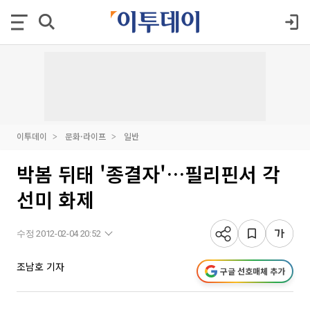
이투데이
문화·라이프
일반
박봄 뒤태 '종결자'…필리핀서 각
선미 화제
수정 2012-02-04 20:52
조남호 기자
구글 선호매체 추가