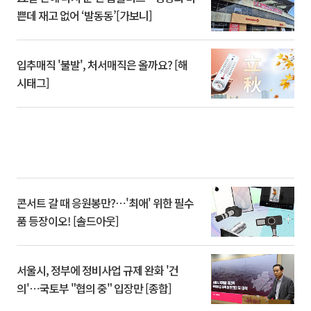
쁜데 재고 없어 ‘발동동’[가보니]
입추매직 '불발', 처서매직은 올까요? [해
시태그]
콘서트 갈 때 응원봉만?⋯'최애' 위한 필수
품 등장이오! [솔드아웃]
서울시, 정부에 정비사업 규제 완화 '건
의'⋯국토부 "협의 중" 입장만 [종합]