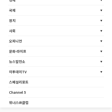
경제
국제
정치
사회
오피니언
문화·라이프
뉴스발전소
이투데이TV
스페셜리포트
Channel 5
위너스IR클럽