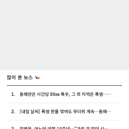
많이 본 뉴스
동해안은 시간당 80㎜ 폭우, 그 외 지역은 폭염…‘극과 극 날씨’
1.
[내일 날씨] 폭염 한풀 꺾여도 무더위 계속⋯동해안 이틀 연속 비
2.
임영웅, 어느덧 데뷔 10주년⋯"가진 것 없던 시절, 내 앞엔 20명의 팬뿐"
3.