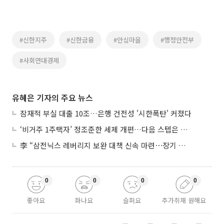
#신한지주
#신한금융
#안심마을
#행정안전부
#사회연대경제
유혜은 기자의 주요 뉴스
잠재적 부실 대출 10조…은행 건전성 '시한폭탄' 커졌다
‘비거주 1주택자’ 정조준한 세제 개편…다음 스텝은 금융 대책
李 “삼전닉스 레버리지 보완 대책 신속 마련⋯장기 채무 과감히 탕감”
0
0
0
0
좋아요
화나요
슬퍼요
추가취재 원해요