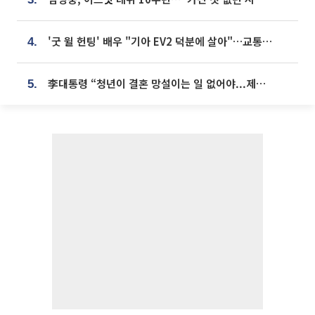
'굿 윌 헌팅' 배우 "기아 EV2 덕분에 살아"…교통사고 후 안전성 극찬
4.
李대통령 “청년이 결혼 망설이는 일 없어야...제도상 불이익 조사”
5.