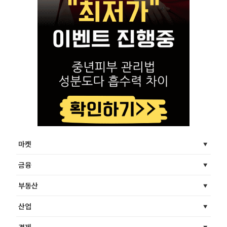
마켓
금융
부동산
산업