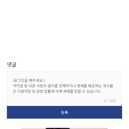
댓글
0 / 300