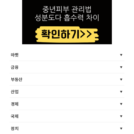
마켓
금융
부동산
산업
경제
국제
정치