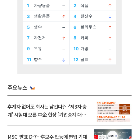
주요뉴스
후계자 없어도 회사는 남긴다?…‘제3자 승
계’ 시험대 오른 中企 현장 [기업승계 대전
환]
MSCI 발표 D-7…후보주 반등에 편입 기대