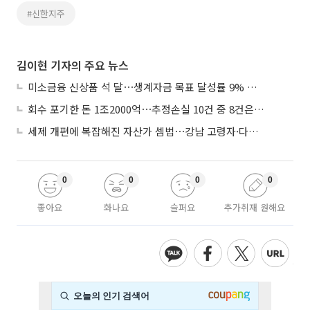
#신한지주
김이현 기자의 주요 뉴스
미소금융 신상품 석 달⋯생계자금 목표 달성률 9% 그쳐
회수 포기한 돈 1조2000억⋯추정손실 10건 중 8건은 기업대출
세제 개편에 복잡해진 자산가 셈법⋯강남 고령자·다주택자 ‘자산재편 고심’
0
0
0
0
좋아요
화나요
슬퍼요
추가취재 원해요