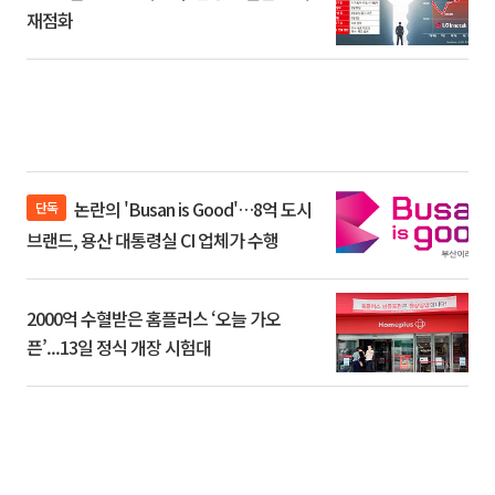
재점화
논란의 'Busan is Good'…8억 도시
단독
브랜드, 용산 대통령실 CI 업체가 수행
2000억 수혈받은 홈플러스 ‘오늘 가오
픈’...13일 정식 개장 시험대