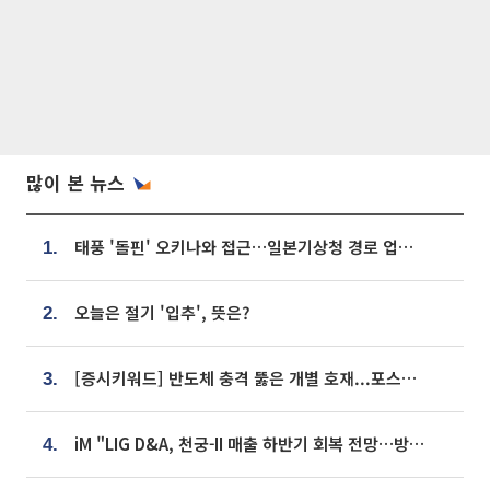
많이 본 뉴스
태풍 '돌핀' 오키나와 접근…일본기상청 경로 업데이트
1.
오늘은 절기 '입추', 뜻은?
2.
[증시키워드] 반도체 충격 뚫은 개별 호재...포스코퓨처엠·에코프로·한화솔루션 '눈길'
3.
iM "LIG D&A, 천궁-II 매출 하반기 회복 전망…방산 톱픽 유지"
4.