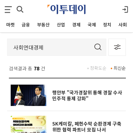
마켓
금융
부동산
산업
경제
국제
정치
사회
검색결과 총
78
건
정확도순
최신순
행안부 "국가경찰위 통해 경찰 수사
민주적 통제 강화"
SK케미칼, 폐현수막 순환경제 구축
위한 협력 파트너 모집 나서