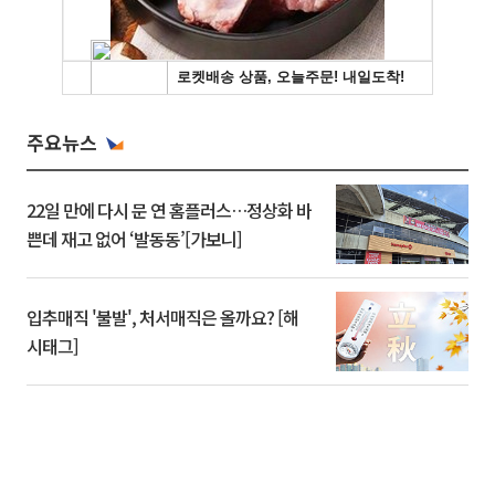
주요뉴스
22일 만에 다시 문 연 홈플러스…정상화 바
쁜데 재고 없어 ‘발동동’[가보니]
입추매직 '불발', 처서매직은 올까요? [해
시태그]