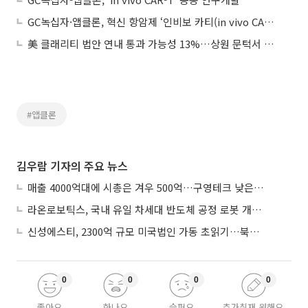
GC녹십자·앱클론, 혁신 항암제 ‘인비보 카티(in vivo CAR-T)’ 공동 개발
美 클래리티 법안 연내 통과 가능성 13%…상원 문턱서 제동
#앱클론
김우람 기자의 주요 뉴스
매출 4000억대에 시총은 겨우 500억…구영테크 낮은 몸값에 저가 승계 마무리
라온로보틱스, 국내 유일 차세대 반도체 공정 로봇 개발 ‘고객사 테스트 진행’
신성에스티, 2300억 규모 미국법인 가동 초읽기…북미 ESS 공략 본격화
0
0
0
0
좋아요
화나요
슬퍼요
추가취재 원해요