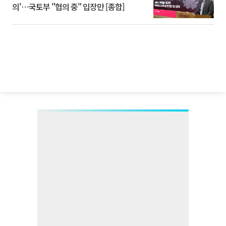
의'⋯국토부 "협의 중" 입장만 [종합]