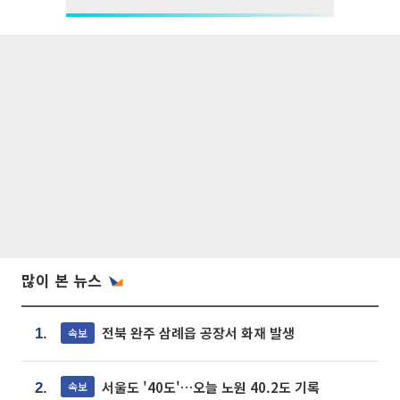
많이 본 뉴스
전북 완주 삼례읍 공장서 화재 발생
속보
1.
서울도 '40도'…오늘 노원 40.2도 기록
속보
2.