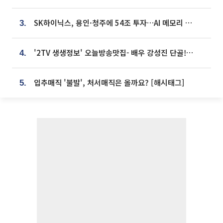
SK하이닉스, 용인·청주에 54조 투자…AI 메모리 생산기지 키운다
3.
'2TV 생생정보' 오늘방송맛집- 배우 강성진 단골! 쌀국수ㆍ푸팟퐁 커리 맛집 '블○○○'
4.
입추매직 '불발', 처서매직은 올까요? [해시태그]
5.