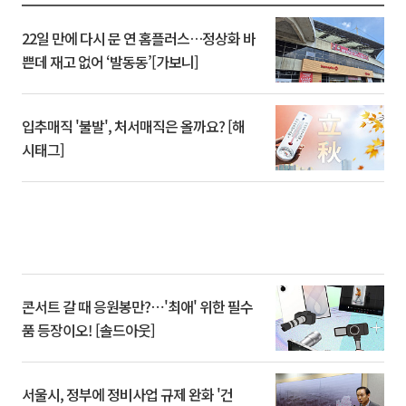
22일 만에 다시 문 연 홈플러스…정상화 바
쁜데 재고 없어 ‘발동동’[가보니]
입추매직 '불발', 처서매직은 올까요? [해
시태그]
콘서트 갈 때 응원봉만?⋯'최애' 위한 필수
품 등장이오! [솔드아웃]
서울시, 정부에 정비사업 규제 완화 '건