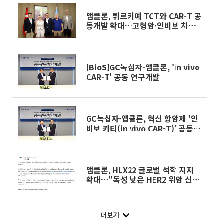
앱클론, 튀르키예 TCT와 CAR-T 공
동개발 확대…고형암·인비보 치료
제 공략
[BioS]GC녹십자-앱클론, 'in vivo
CAR-T' 공동 연구개발
GC녹십자·앱클론, 혁신 항암제 ‘인
비보 카티(in vivo CAR-T)’ 공동 개
발
앱클론, HLX22 글로벌 석학 지지
확대…"독성 낮은 HER2 위암 신약
기대"
더보기