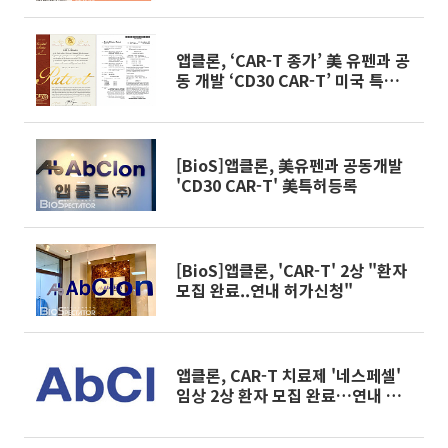
앱클론, ‘CAR-T 종가’ 美 유펜과 공
동 개발 ‘CD30 CAR-T’ 미국 특허
취득
[BioS]앱클론, 美유펜과 공동개발
'CD30 CAR-T' 美특허등록
[BioS]앱클론, 'CAR-T' 2상 "환자
모집 완료..연내 허가신청"
앱클론, CAR-T 치료제 '네스페셀'
임상 2상 환자 모집 완료…연내 품
목허가 신청 추진