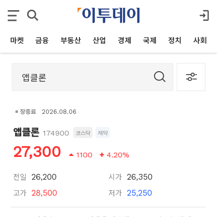
마켓
금융
부동산
산업
경제
국제
정치
사회
장종료
2026.08.06
앱클론
174900
코스닥
제약
27,300
1100
4.20%
전일
시가
26,200
26,350
고가
저가
28,500
25,250