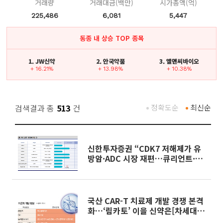
거래량
거래대금(백만)
시가총액(억)
225,486
6,081
5,447
동종 내 상승 TOP 종목
1. JW신약
2. 안국약품
3. 엘앤씨바이오
+ 16.21%
+ 13.98%
+ 10.38%
검색결과 총
513
건
정확도순
최신순
신한투자증권 “CDK7 저해제가 유
방암·ADC 시장 재편…큐리언트·앱
클론 주목”
국산 CAR-T 치료제 개발 경쟁 본격
화…‘림카토’ 이을 신약은[차세대
K-신약②]