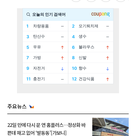
주요뉴스
22일 만에 다시 문 연 홈플러스…정상화 바
쁜데 재고 없어 ‘발동동’[가보니]