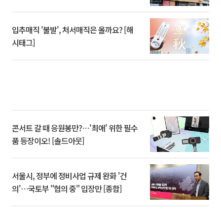
입추매직 '불발', 처서매직은 올까요? [해
시태그]
콘서트 갈 때 응원봉만?⋯'최애' 위한 필수
품 등장이오! [솔드아웃]
서울시, 정부에 정비사업 규제 완화 '건
의'⋯국토부 "협의 중" 입장만 [종합]