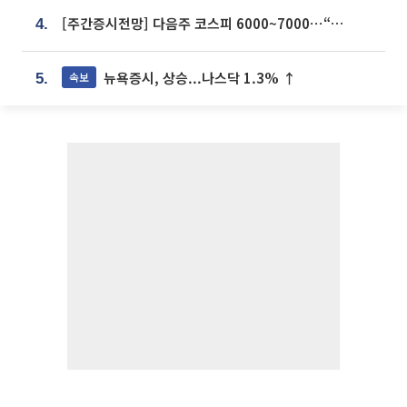
[주간증시전망] 다음주 코스피 6000~7000⋯“外人 수급은 정책이 변수”
4.
뉴욕증시, 상승...나스닥 1.3% ↑
속보
5.