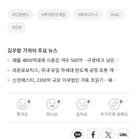
#강원랜드
#롯데관광개발
#파라다이스
#GKL
#상보
김우람 기자의 주요 뉴스
매출 4000억대에 시총은 겨우 500억…구영테크 낮은 몸값에 저가 승계 마무리
라온로보틱스, 국내 유일 차세대 반도체 공정 로봇 개발 ‘고객사 테스트 진행’
신성에스티, 2300억 규모 미국법인 가동 초읽기…북미 ESS 공략 본격화
0
0
0
0
좋아요
화나요
슬퍼요
추가취재 원해요