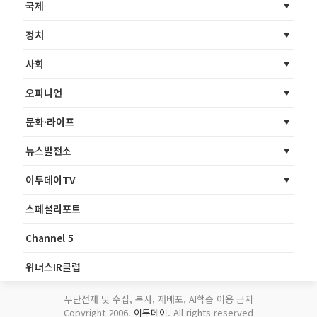
국제
정치
사회
오피니언
문화·라이프
뉴스발전소
이투데이TV
스페셜리포트
Channel 5
위너스IR클럽
무단전재 및 수집, 복사, 재배포, AI학습 이용 금지
Copyright 2006.
이투데이
. All rights reserved