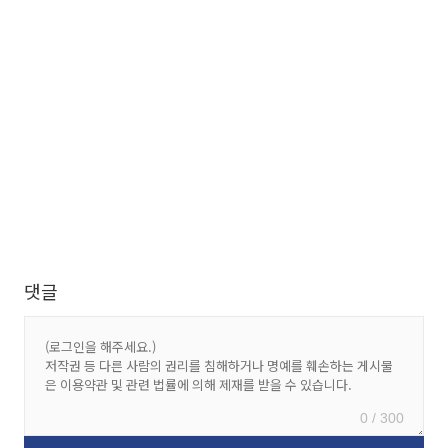
댓글
0 / 300