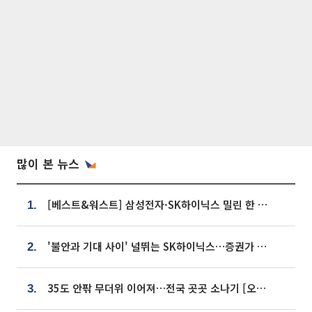
많이 본 뉴스
[베스트&워스트] 삼성전자·SK하이닉스 밀린 한 주…상상인증권은 85% 급등
1.
'불안과 기대 사이' 널뛰는 SK하이닉스…증권가 "HBM4·LTA 기반 펀터멘털 견고"
2.
35도 안팎 무더위 이어져…전국 곳곳 소나기 [오늘 날씨]
3.