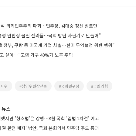
독식 의회민주주의 파괴…민주당, 김대중 정신 말로만"
대통령 만찬상 올릴 전리품…국회 방탄 자판기로 만들어"
韓 정부, 쿠팡 등 미국계 기업 차별…한미 무역협정 위반 행위”
고 싶어…’ 고령 가구 40%가 노후 주택
법사위
#상임위원장선출
#국회원구성
#국민의힘
 뉴스
의했지만 '형소법'은 강행…8월 국회 '입법 2차전' 예고
권 완전 폐지' 법안, 국회 본회의서 민주당 주도 통과