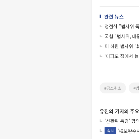
관련 뉴스
정점식 "법사위 
국힘 "법사위, 
미 하원 법사위 “
‘아파도 집에서 늙
#공소취소
#
유진의 기자의 주요
'선관위 특검' 합
'檢보완수사
속보