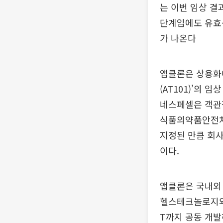
는 이번 임상 결
단계임에도 유효
가 나온다
앱클론은 상용화에 
(AT101)’의 
네스페셀은 객관적
식품의약품안전처
지정된 만큼 회사
이다.
앱클론은 국내외 
헬스테크놀로지와 ‘A
T까지 공동 개발