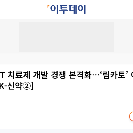
-T 치료제 개발 경쟁 본격화…‘림카토’
K-신약②]