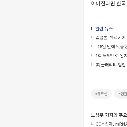
이어진다면 한국도
관련 뉴스
앱클론, 튀르키예 
“16일 만에 맞춤
1회 투약으로 완치
美 클래리티 법안
#큐로셀
#앱
노상우 기자의 주요
GC녹십자, mRN