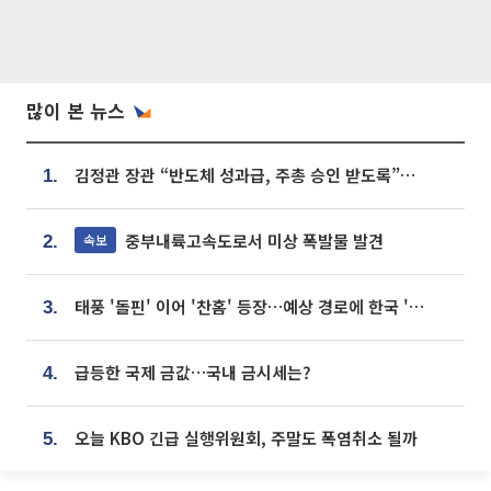
많이 본 뉴스
김정관 장관 “반도체 성과급, 주총 승인 받도록”…상법·자본시장법 개정 시사
1.
중부내륙고속도로서 미상 폭발물 발견
속보
2.
태풍 '돌핀' 이어 '찬홈' 등장…예상 경로에 한국 '한숨'
3.
급등한 국제 금값…국내 금시세는?
4.
오늘 KBO 긴급 실행위원회, 주말도 폭염취소 될까
5.