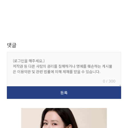
댓글
0 / 300