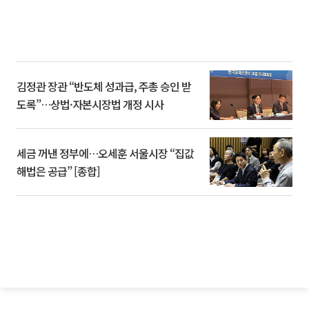
김정관 장관 “반도체 성과급, 주총 승인 받
도록”…상법·자본시장법 개정 시사
세금 꺼낸 정부에…오세훈 서울시장 “집값
해법은 공급” [종합]