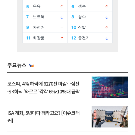
주요뉴스
코스피, 4% 하락에 6270선 마감…삼전
·SK하닉 '와르르' 각각 6%·10%대 급락
ISA 계좌, 5년마다 깨라고요? [이슈크래
커]