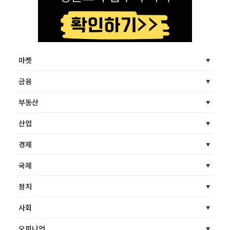
마켓
금융
부동산
산업
경제
국제
정치
사회
오피니언