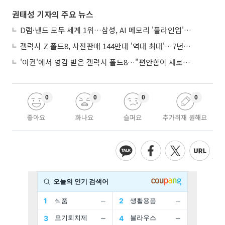
권태성 기자의 주요 뉴스
D램·낸드 모두 세계 1위…삼성, AI 메모리 '풀라인업'으로 승부
갤럭시 Z 폴드8, 사전판매 144만대 '역대 최대'…7년만에 갤노트10 기록 넘어
'여권'에서 영감 받은 갤럭시 폴드8…"편안함이 새로운 디자인 경쟁력"
0
0
0
0
좋아요
화나요
슬퍼요
추가취재 원해요