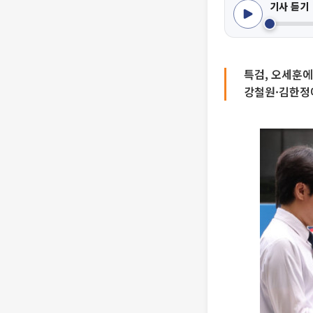
기사 듣기
특검, 오세훈에
강철원·김한정에