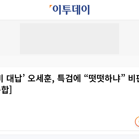
 대납’ 오세훈, 특검에 “떳떳하냐” 비
종합]