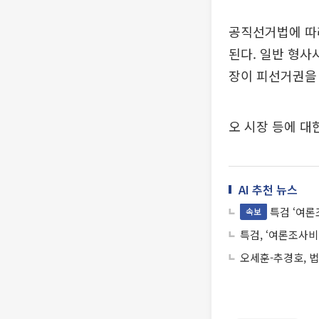
공직선거법에 따
된다. 일반 형사
장이 피선거권을
오 시장 등에 대
AI 추천 뉴스
특검 ‘여론
속보
특검, ‘여론조사비
오세훈-추경호, 