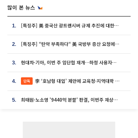
많이 본 뉴스
[특징주] 美 중국산 광트랜시버 규제 추진에 대한광통신 등 광통신株 강세
1.
[특징주] “탄약 부족하다“ 美 국방부 증산 요청에⋯국내 방산주 급등세
2.
현대차·기아, 이번 주 임단협 재개…하청 사용자성 재심도 ‘변수’
3.
李 ‘호남형 대입’ 제안에 교육청·지역대학 서·논술형 입시 연계 '착수'
단독
4.
최태원·노소영 '9440억 분할' 판결, 이번주 재상고 여부 주목
5.