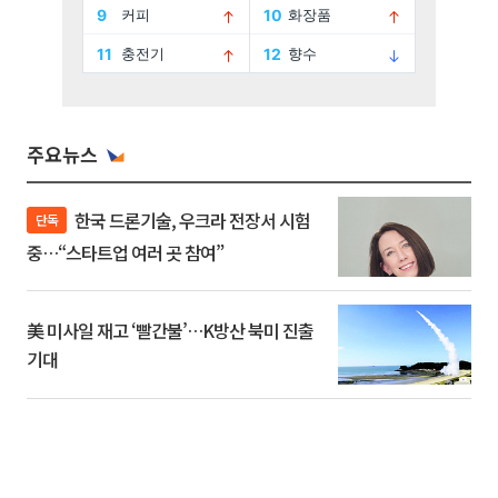
주요뉴스
한국 드론기술, 우크라 전장서 시험
단독
중…“스타트업 여러 곳 참여”
美 미사일 재고 ‘빨간불’…K방산 북미 진출
기대