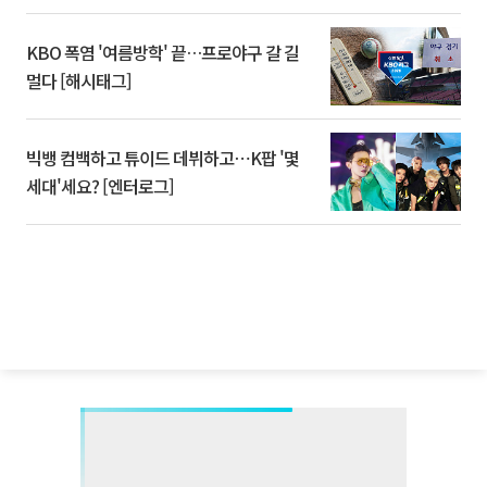
KBO 폭염 '여름방학' 끝…프로야구 갈 길
멀다 [해시태그]
빅뱅 컴백하고 튜이드 데뷔하고⋯K팝 '몇
세대'세요? [엔터로그]