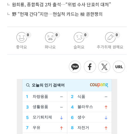
원희룡, 종합특검 2차 출석…“위법 수사 단호히 대처”
野 “헌재 간다”지만…현실적 카드는 檢 권한쟁의
0
0
0
0
좋아요
화나요
슬퍼요
추가취재 원해요