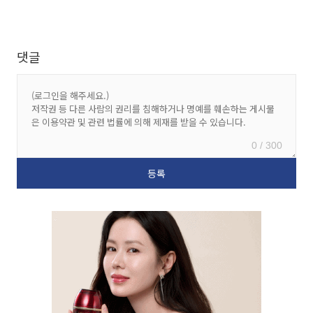
댓글
0 / 300