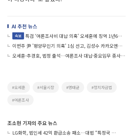
AI 추천 뉴스
특검 ‘여론조사비 대납 의혹’ 오세훈에 징역 1년6개월 구형
속보
이번주 尹 '평양무인기 의혹' 1심 선고, 김성수 카카오엔터 대표 항소심 선고도
오세훈-추경호, 법정 출석…여론조사 대납·중요임무 종사 혐의
#오세훈
#서울시장
#명태균
#정치자금법
#여론조사
조소현 기자의 주요 뉴스
LG화학, 법인세 42억 환급소송 패소…대법 “특정국 손실, 다른 국가 소득에도 안분”