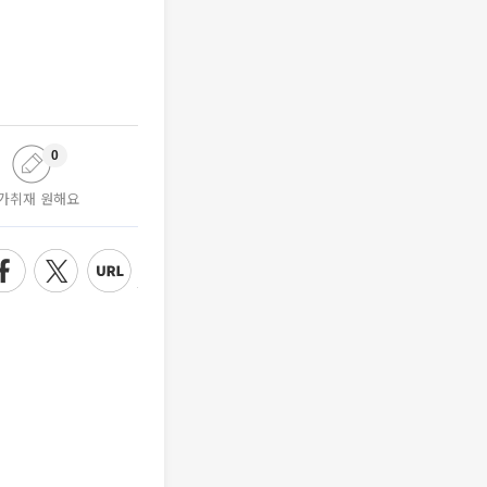
0
가취재 원해요