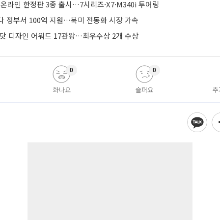
 온라인 한정판 3종 출시…7시리즈·X7·M340i 투어링
다 정부서 100억 지원…북미 전동화 시장 가속
드닷 디자인 어워드 17관왕…최우수상 2개 수상
0
0
화나요
슬퍼요
추