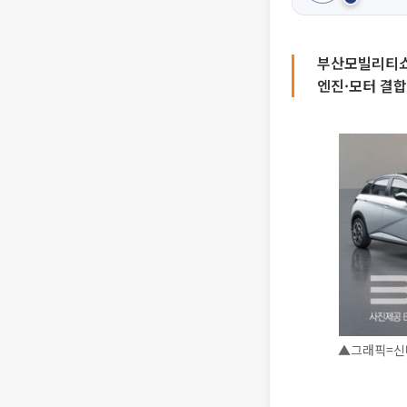
부산모빌리티쇼에
엔진·모터 결
▲그래픽=신미