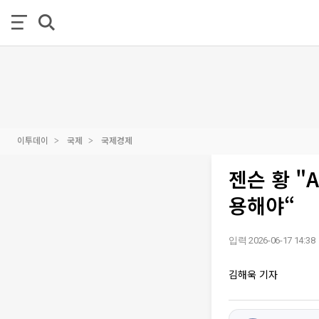
이투데이
국제
국제경제
젠슨 황 "
용해야“
입력 2026-06-17 14:38
김해욱 기자