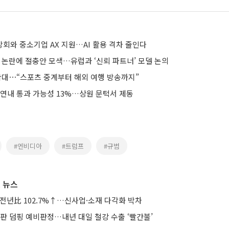
중앙회와 중소기업 AX 지원…AI 활용 격차 줄인다
제 논란에 절충안 모색…유럽과 ‘신뢰 파트너’ 모델 논의
막 확대⋯“스포츠 중계부터 해외 여행 방송까지”
 연내 통과 가능성 13%…상원 문턱서 제동
#엔비디아
#트럼프
#규범
 뉴스
 전년比 102.7%↑…신사업·소재 다각화 박차
판 덤핑 예비판정…내년 대일 철강 수출 ‘빨간불’