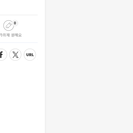
0
가취재 원해요